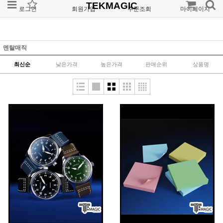
TEKMAGIC
로그인
회원가입
주문조회
마이페이지
멘탈매직
최신순
낮은가격
높은가격
판매순위
상품명