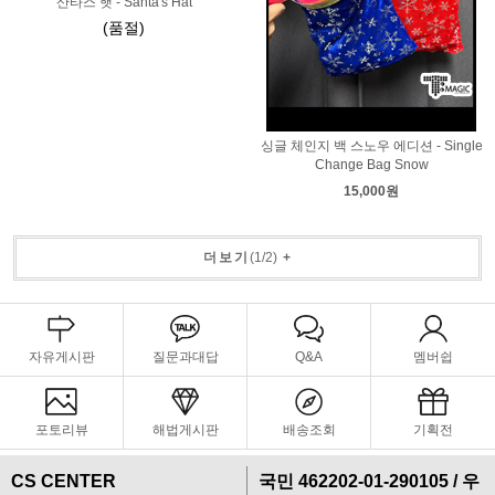
산타스 햇 - Santa's Hat
(품절)
싱글 체인지 백 스노우 에디션 - Single
Change Bag Snow
15,000원
더보기
(
1
/
2
)
+
자유게시판
질문과대답
Q&A
멤버쉽
포토리뷰
해법게시판
배송조회
기획전
CS CENTER
국민 462202-01-290105 / 우