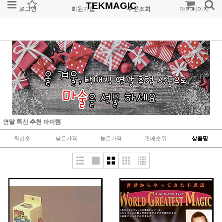
TEKMAGIC
로그인
회원가입
주문조회
마이페이지
연말 특선 추천 아이템
최신순
낮은가격
높은가격
판매순위
상품명