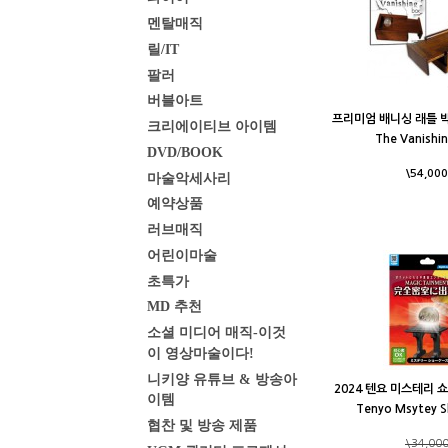
멘탈매직
릴/IT
팔러
버블아트
프리미엄 배니싱 래틀 박스
크리에이티브 아이템
The Vanishi
DVD/BOOK
\54,000
마술악세사리
예약상품
러브매직
어린이마술
초특가
MD 추천
소셜 미디어 매직-이것
이 영상마술이다!
니키양 유튜브 & 방송아
2024 텐요 미스테리 쇼
이템
Tenyo Msytey 
협찬 및 방송 제품
\34,00