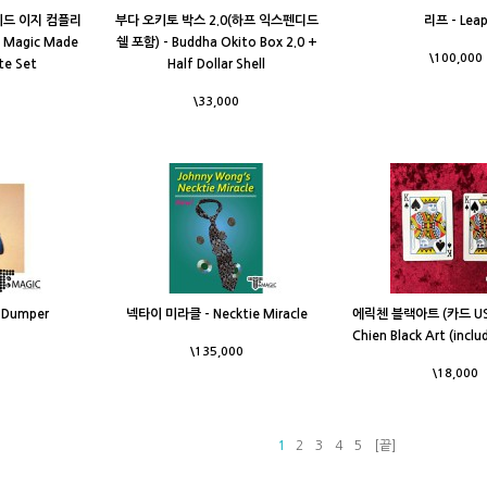
이드 이지 컴플리
부다 오키토 박스 2.0(하프 익스펜디드
리프 - Lea
n Magic Made
쉘 포함) - Buddha Okito Box 2.0 +
\100,000
te Set
Half Dollar Shell
\33,000
 Dumper
넥타이 미라클 - Necktie Miracle
에릭첸 블랙아트 (카드 USB
Chien Black Art (inclu
\135,000
\18,000
1
2
3
4
5
[끝]