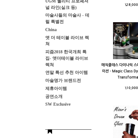
UGM 퀄리티 프로페셔
\28,000
널 라인(실크 등)
마술사들의 마술사 - 데
럴 특별전
China
앳 더 테이블 라이브 렉
쳐
피즘2018 한국개최 특
집- 앳더테이블 라이브
렉쳐
매직클래스 다이나믹 스
이션 - Magic Class D
연말 특선 추천 아이템
Transforma
마술명가 브랜드전
제휴아이템
\10,000
공연소개
SW Exclusive