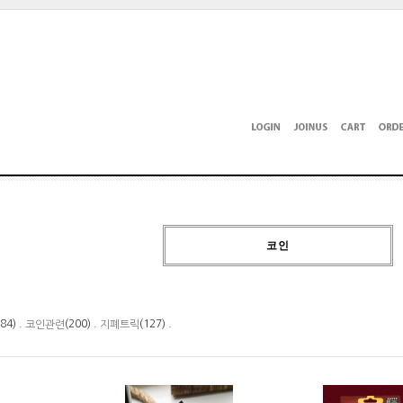
코인
184) .
(200) .
(127) .
코인관련
지폐트릭