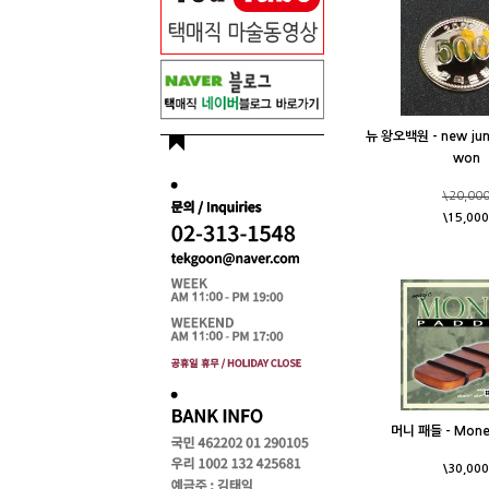
뉴 왕오백원 - new jum
won
\20,00
\15,000
머니 패들 - Money
\30,000