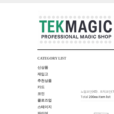
CATEGORY LIST
신상품
재입고
추천상품
카드
(43) .
(
노멀코인
트릭코인
코인
Total
200
ea item list
클로즈업
스테이지
파이어