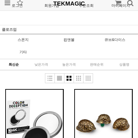
TEKMAGIC
로그인
회원가입
주문조회
마이페이지
클로즈업
스폰지
컵앤볼
큐브&다이스
기타
최신순
낮은가격
높은가격
판매순위
상품명