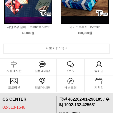
레인보우 실버 - Rainbow Silver
아이스트레치 - iStretch
63,000원
100,000원
더보기
(
1
/
51
)
+
자유게시판
질문과대답
Q&A
멤버쉽
포토리뷰
해법게시판
배송조회
기획전
CS CENTER
국민 462202-01-290105 / 우
리 1002-132-425681
02-313-1548