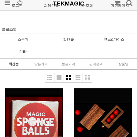
TEKMAGIC
로그인
회원가입
주문조회
마이페이지
클로즈업
스폰지
컵앤볼
큐브&다이스
기타
최신순
낮은가격
높은가격
판매순위
상품명