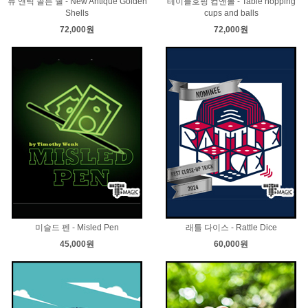
뉴 앤틱 골든 쉘 - New Antique Golden
테이블호핑 컵앤볼 - Table hopping
Shells
cups and balls
72,000원
72,000원
미슬드 펜 - Misled Pen
래틀 다이스 - Rattle Dice
45,000원
60,000원