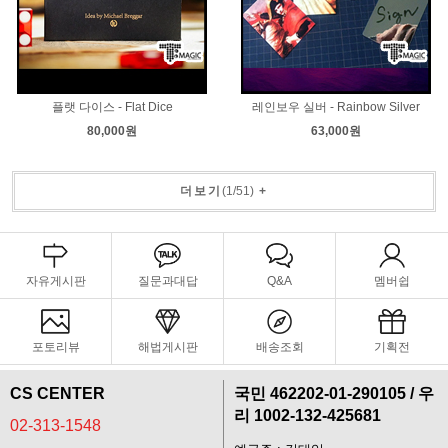
플랫 다이스 - Flat Dice
레인보우 실버 - Rainbow Silver
80,000원
63,000원
더보기
(
1
/
51
)
+
자유게시판
질문과대답
Q&A
멤버쉽
포토리뷰
해법게시판
배송조회
기획전
CS CENTER
국민 462202-01-290105 / 우
리 1002-132-425681
02-313-1548