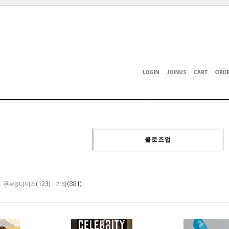
클로즈업
 .
(123) .
(881) .
큐브&다이스
기타