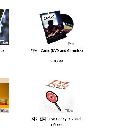
lux
캐닉 - Canic (DVD and Gimmick)
\38,000
G
아이 캔디 - Eye Candy: 3 Visual
Effect