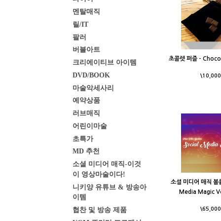
멘탈매직
릴/IT
팔러
버블아트
초콜렛 퍼즐 - Chocol
크리에이티브 아이템
DVD/BOOK
\10,000
마술악세사리
예약상품
러브매직
어린이마술
초특가
MD 추천
소셜 미디어 매직-이것
이 영상마술이다!
소셜 미디어 매직 볼륨 1
니키양 유튜브 & 방송아
Media Magic V
이템
협찬 및 방송 제품
\65,000