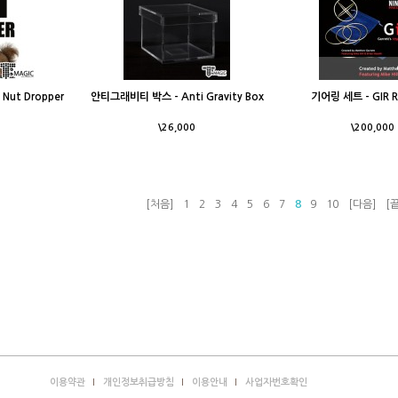
ut Dropper
안티그래비티 박스 - Anti Gravity Box
기어링 세트 - GIR R
\26,000
\200,000
[처음]
1
2
3
4
5
6
7
8
9
10
[다음]
[끝
이용약관
개인정보취급방침
이용안내
사업자번호확인