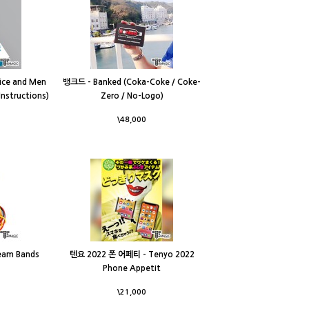
ce and Men
뱅크드 - Banked (Coka-Coke / Coke-
Instructions)
Zero / No-Logo)
\48,000
eam Bands
텐요 2022 폰 어페티 - Tenyo 2022
Phone Appetit
\21,000