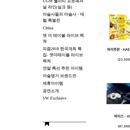
UGM 퀄리티 프로페셔
널 라인(실크 등)
마술사들의 마술사 - 데
럴 특별전
China
앳 더 테이블 라이브 렉
쳐
피즘2018 한국개최 특
하이루몬 - HAE
집- 앳더테이블 라이브
\22,000
렉쳐
연말 특선 추천 아이템
마술명가 브랜드전
제휴아이템
공연소개
SW Exclusive
바이스 - Vi
\41,000