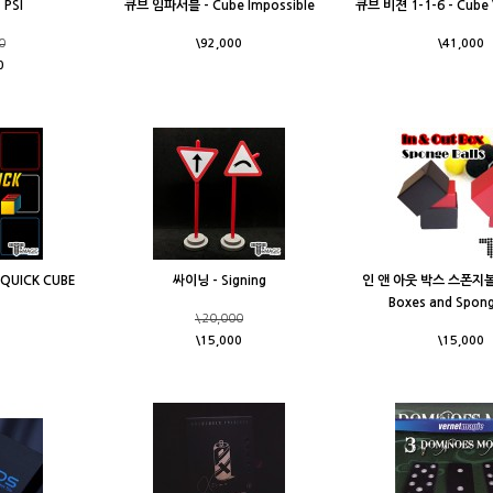
PSI
큐브 임파서블 - Cube Impossible
큐브 비젼 1-1-6 - Cube V
0
\92,000
\41,000
0
QUICK CUBE
싸이닝 - Signing
인 앤 아웃 박스 스폰지볼 -
Boxes and Spong
\20,000
\15,000
\15,000