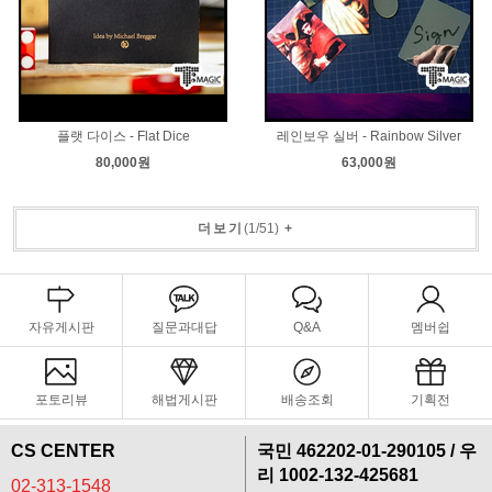
플랫 다이스 - Flat Dice
레인보우 실버 - Rainbow Silver
80,000원
63,000원
더보기
(
1
/
51
)
+
자유게시판
질문과대답
Q&A
멤버쉽
포토리뷰
해법게시판
배송조회
기획전
CS CENTER
국민 462202-01-290105 / 우
리 1002-132-425681
02-313-1548