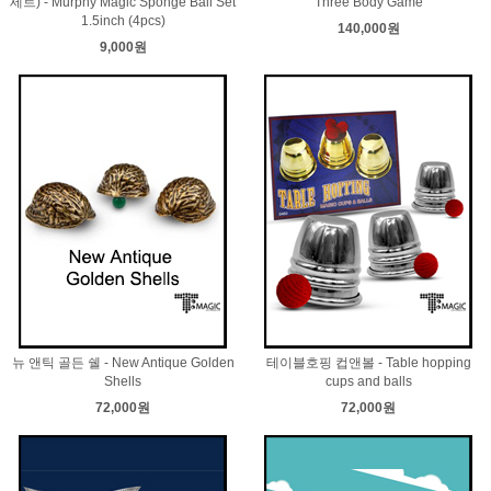
세트) - Murphy Magic Sponge Ball Set
Three Body Game
1.5inch (4pcs)
140,000원
9,000원
뉴 앤틱 골든 쉘 - New Antique Golden
테이블호핑 컵앤볼 - Table hopping
Shells
cups and balls
72,000원
72,000원