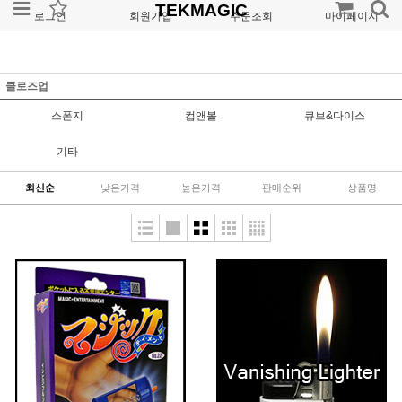
TEKMAGIC
로그인
회원가입
주문조회
마이페이지
클로즈업
스폰지
컵앤볼
큐브&다이스
기타
최신순
낮은가격
높은가격
판매순위
상품명