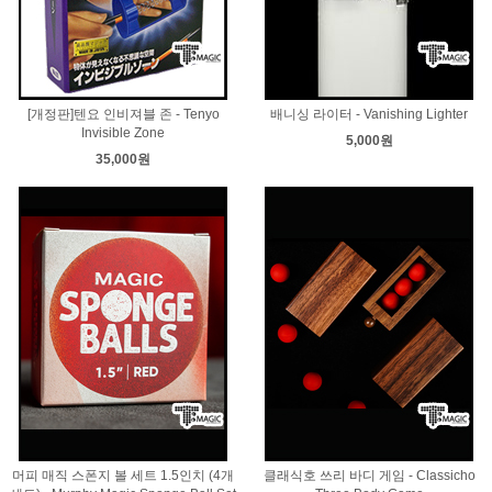
[개정판]텐요 인비져블 존 - Tenyo
배니싱 라이터 - Vanishing Lighter
Invisible Zone
5,000원
35,000원
머피 매직 스폰지 볼 세트 1.5인치 (4개
클래식호 쓰리 바디 게임 - Classicho