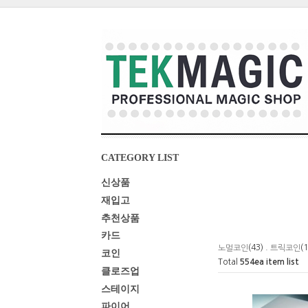
CATEGORY LIST
신상품
재입고
추천상품
카드
(43) .
(
노멀코인
트릭코인
코인
Total
554
ea item list
클로즈업
스테이지
파이어