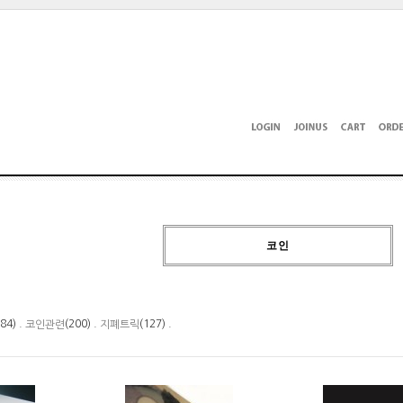
코인
184) .
(200) .
(127) .
코인관련
지폐트릭