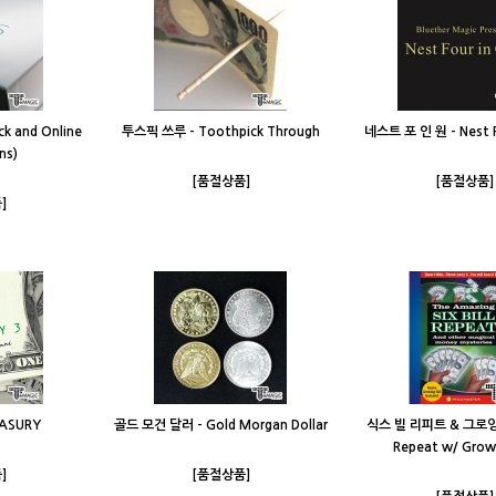
ck and Online
투스픽 쓰루 - Toothpick Through
네스트 포 인 원 - Nest F
ns)
[품절상품]
[품절상품]
]
ASURY
골드 모건 달러 - Gold Morgan Dollar
식스 빌 리피트 & 그로잉 빌-
Repeat w/ Growi
]
[품절상품]