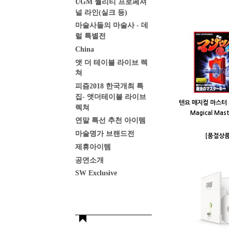
UGM 퀄리티 프로페셔
널 라인(실크 등)
마술사들의 마술사 - 데
럴 특별전
China
앳 더 테이블 라이브 렉
쳐
피즘2018 한국개최 특
집- 앳더테이블 라이브
텐요 매지컬 마스터 키
렉쳐
Magical Mast
연말 특선 추천 아이템
마술명가 브랜드전
[품절상품
제휴아이템
공연소개
SW Exclusive