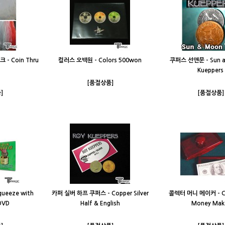
- Coin Thru
컬러스 오백원 - Colors 500won
쿠퍼스 선앤문 - Sun 
Kueppers
[품절상품]
]
[품절상품]
ueeze with
카퍼 실버 하프 쿠퍼스 - Copper Silver
콜렉터 머니 메이커 - Col
DVD
Half & English
Money Mak