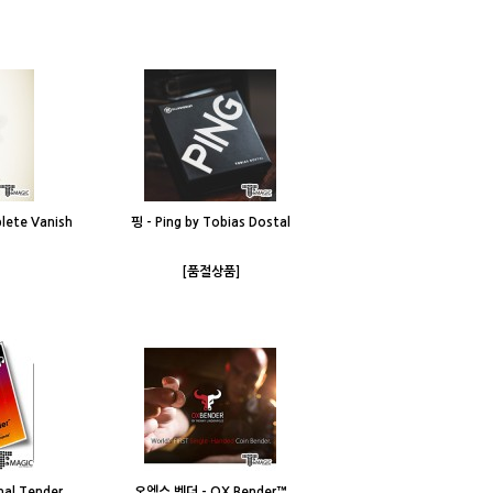
ete Vanish
핑 - Ping by Tobias Dostal
[품절상품]
al Tender
오엑스 벤더 - OX Bender™