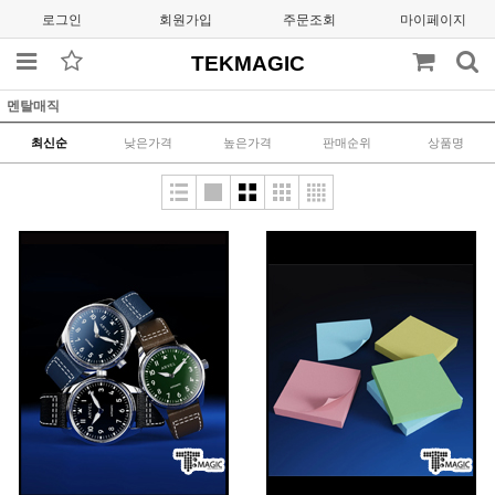
로그인
회원가입
주문조회
마이페이지
TEKMAGIC
멘탈매직
최신순
낮은가격
높은가격
판매순위
상품명