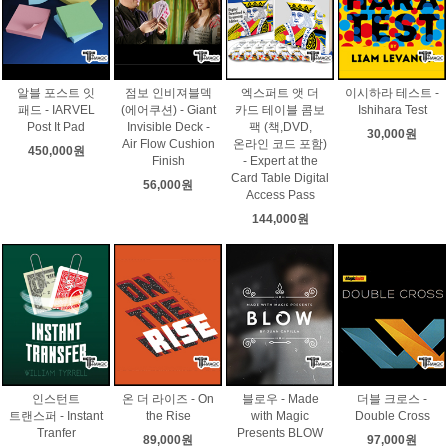
알블 포스트 잇
점보 인비져블덱
엑스퍼트 앳 더
이시하라 테스트 -
패드 - IARVEL
(에어쿠션) - Giant
카드 테이블 콤보
Ishihara Test
Post It Pad
Invisible Deck -
팩 (책,DVD,
30,000원
Air Flow Cushion
온라인 코드 포함)
450,000원
Finish
- Expert at the
Card Table Digital
56,000원
Access Pass
144,000원
인스턴트
온 더 라이즈 - On
블로우 - Made
더블 크로스 -
트랜스퍼 - Instant
the Rise
with Magic
Double Cross
Tranfer
Presents BLOW
89,000원
97,000원