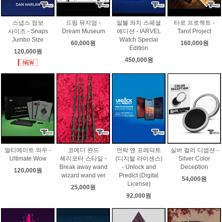
스냅스 점보
드림 뮤지엄 -
알블 와치 스페셜
타로 프로젝트 -
사이즈 - Snaps
Dream Museum
에디션 - IARVEL
Tarot Project
Jumbo Size
Watch Special
60,000원
160,000원
Edition
120,000원
450,000원
얼티메이트 와우 -
코메디 완드
언락 앤 프레딕트
실버 컬러 디셉션 -
Ultimate Wow
헤리포터 스타일 -
(디지털 라이센스)
Silver Color
Break away wand
- Unlock and
Deception
120,000원
wizard wand ver
Predict (Digital
54,000원
License)
25,000원
92,000원