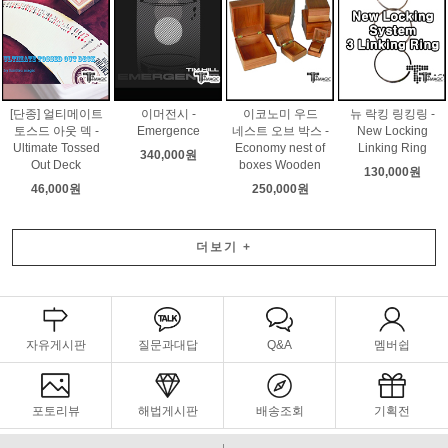
[단종] 얼티메이트
이머전시 -
이코노미 우드
뉴 락킹 링킹링 -
토스드 아웃 덱 -
Emergence
네스트 오브 박스 -
New Locking
Ultimate Tossed
Economy nest of
Linking Ring
340,000원
Out Deck
boxes Wooden
130,000원
46,000원
250,000원
더보기
+
자유게시판
질문과대답
Q&A
멤버쉽
포토리뷰
해법게시판
배송조회
기획전