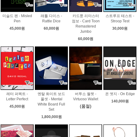
미슬드 펜 - Misled
래틀 다이스 -
카드툰 리마스터
스트루프 테스트 -
Pen
Rattle Dice
점보 - Card Toon
Stroop Test
Remastered
45,000원
60,000원
30,000원
Jumbo
60,000원
레터 퍼펙트 -
멘탈 화이트 보드
버투소 월렛 -
온 엣지 - On Edge
Letter Perfect
풀셋 - Mental
Virtuoso Wallet
140,000원
White Board Full
(품절)
45,000원
Set
1,800,000원