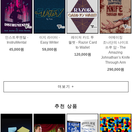
인스트루멘탈 -
이지 라이터 -
레이저 카드 투
어메이징
InstruMental
Easy Writer
월렛 - Razor Card
조나단의 나이프
to Wallet
쓰루 암 - The
45,000원
59,000원
Amazing
120,000원
Johnathan’s Knife
Through Arm
290,000원
더보기
+
추천 상품